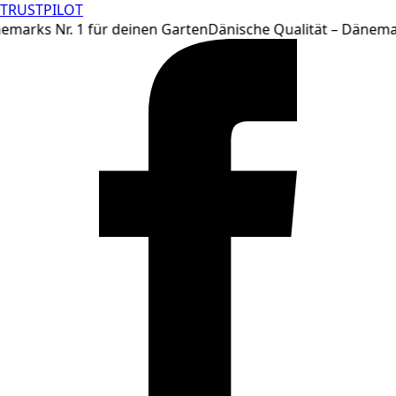
TRUSTPILOT
Zum
arks Nr. 1 für deinen Garten
Dänische Qualität – Dänemarks
Inhalt
springen