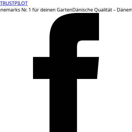
TRUSTPILOT
Zum
nemarks Nr. 1 für deinen Garten
Dänische Qualität – Dänema
Inhalt
springen