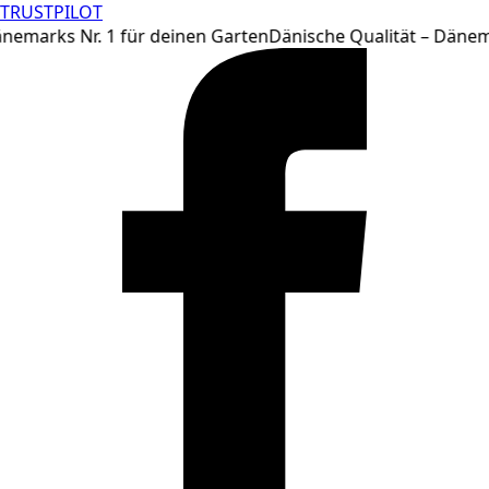
TRUSTPILOT
Zum
nemarks Nr. 1 für deinen Garten
Dänische Qualität – Dänema
Inhalt
springen