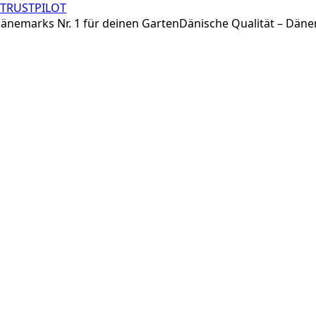
TRUSTPILOT
Zum
emarks Nr. 1 für deinen Garten
Dänische Qualität – Dänemar
Inhalt
springen