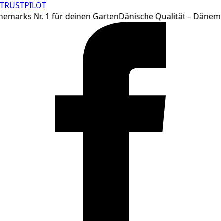
TRUSTPILOT
Zum
emarks Nr. 1 für deinen Garten
Dänische Qualität – Dänemar
Inhalt
springen