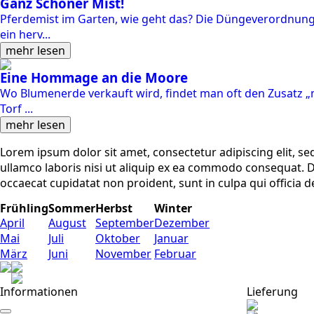
Ganz Schöner Mist!
Pferdemist im Garten, wie geht das? Die Düngeverordnung e
ein herv...
mehr lesen
Eine Hommage an die Moore
Wo Blumenerde verkauft wird, findet man oft den Zusatz „mi
Torf ...
mehr lesen
Lorem ipsum dolor sit amet, consectetur adipiscing elit, s
ullamco laboris nisi ut aliquip ex ea commodo consequat. Dui
occaecat cupidatat non proident, sunt in culpa qui officia 
Frühling
Sommer
Herbst
Winter
April
August
September
Dezember
Mai
Juli
Oktober
Januar
März
Juni
November
Februar
Informationen
Lieferung