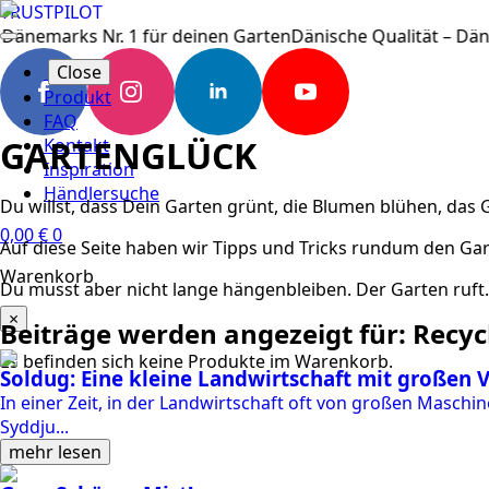
TRUSTPILOT
Zum
 Dänemarks Nr. 1 für deinen Garten
Dänische Qualität – Dän
Inhalt
springen
Close
Produkt
FAQ
GARTENGLÜCK
Kontakt
Inspiration
Händlersuche
Du willst, dass Dein Garten grünt, die Blumen blühen, das 
0,00
€
0
Auf diese Seite haben wir Tipps und Tricks rundum den Gar
Warenkorb
Du musst aber nicht lange hängenbleiben. Der Garten ruft
×
Beiträge werden angezeigt für: Recyc
Es befinden sich keine Produkte im Warenkorb.
Soldug: Eine kleine Landwirtschaft mit großen 
In einer Zeit, in der Landwirtschaft oft von großen Maschi
Syddju...
mehr lesen